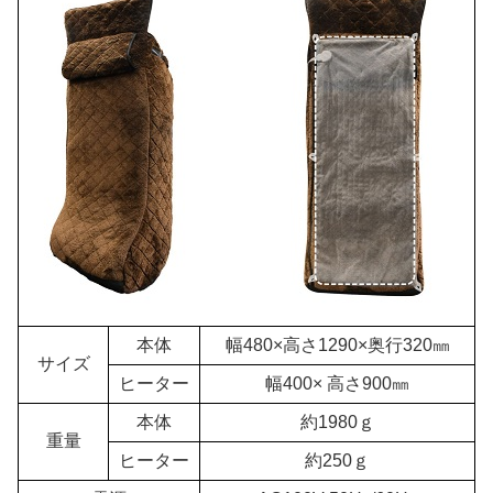
本体
幅480×高さ1290×奥行320㎜
サイズ
ヒーター
幅400× 高さ900㎜
本体
約1980ｇ
重量
ヒーター
約250ｇ