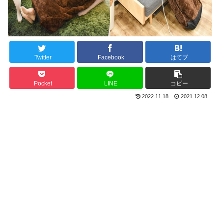
Twitter
Facebook
はてブ
Pocket
LINE
コピー
2022.11.18
2021.12.08