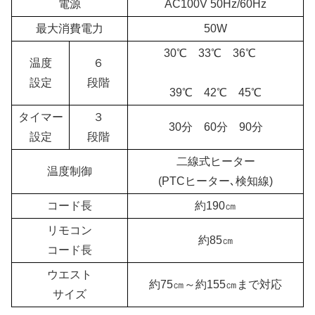
電源
AC100V 50Hz/60Hz
最大消費電力
50W
30℃ 33℃ 36℃
温度
６
設定
段階
39℃ 42℃ 45℃
タイマー
３
30分 60分 90分
設定
段階
二線式ヒーター
温度制御
(PTCヒーター､検知線)
コード長
約190㎝
リモコン
約85㎝
コード長
ウエスト
約75㎝～約155㎝まで対応
サイズ