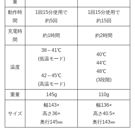
量
動作時
1回15分使用で
1回15分使用で
間
約5回
約15回
充電時
約1時間
約2時間
間
38～41℃
40℃
・
(低温モード)
44℃
・
温度
48℃
・
42～45℃
(3段階)
(高温モード)
重量
145g
110g
幅143×
幅136×
サイズ
高さ36×
高さ40.5×
奥行145㎜
奥行143㎜