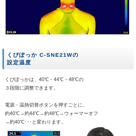
くびぽっか C-SNE21Wの
設定温度
くびぽっかは、40℃・44℃・48℃の
３段階に調整できます。
電源・温熱切替ボタンを押すごとに、
約40℃→約44℃→約48℃→ウォーマーオフ
→約40℃･･･と変わります。