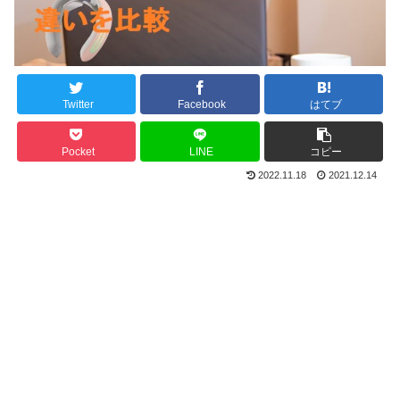
Twitter
Facebook
はてブ
Pocket
LINE
コピー
2022.11.18
2021.12.14